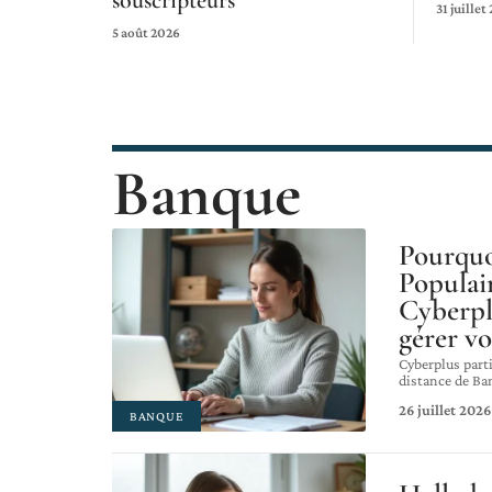
souscripteurs
31 juillet
5 août 2026
Banque
Pourquo
Populair
Cyberpl
gérer vo
Cyberplus parti
distance de Ba
26 juillet 2026
BANQUE