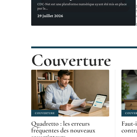
CDC-Net est une plateforme numérique ayant été mis en place
par la
…
29 juillet 2026
Couverture
COUVERTURE
COUVER
Quadretto : les erreurs
Faut-i
fréquentes des nouveaux
contr