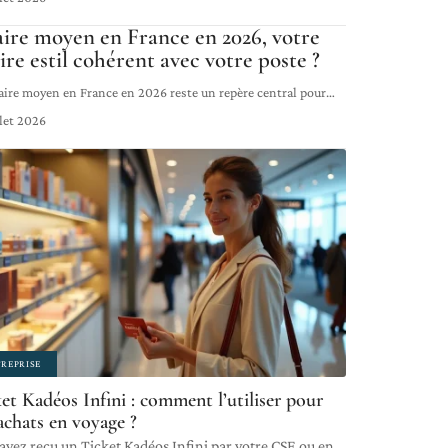
aire moyen en France en 2026, votre
aire estil cohérent avec votre poste ?
laire moyen en France en 2026 reste un repère central pour
…
llet 2026
REPRISE
et Kadéos Infini : comment l’utiliser pour
achats en voyage ?
avez reçu un Ticket Kadéos Infini par votre CSE ou en
…