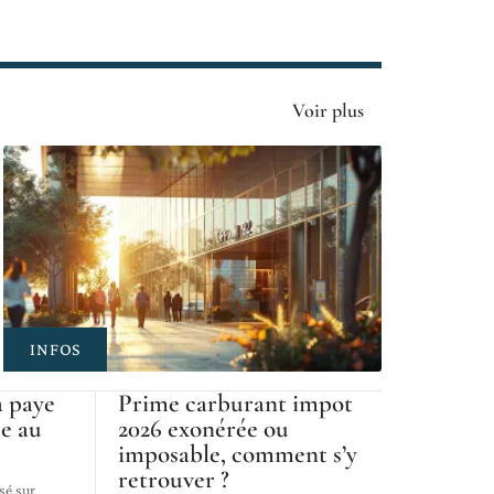
Voir plus
INFOS
 paye
Prime carburant impot
e au
2026 exonérée ou
imposable, comment s’y
retrouver ?
sé sur