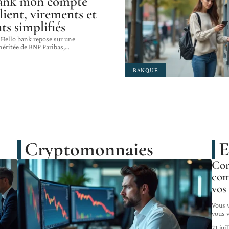
bank mon compte
lient, virements et
ts simplifiés
 Hello bank repose sur une
héritée de BNP Paribas,
…
BANQUE
Cryptomonnaies
E
Com
com
vos
Vous 
vous 
21 jui