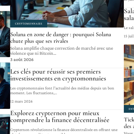
Sal
sal
CRYPTOMONNAIES
Le sa
Solana en zone de danger : pourquoi Solana
15 jui
chute plus que ses rivales
Solana amplifie chaque correction de marché avec une
violence que ni Bitcoin
…
3 août 2026
Les clés pour réussir ses premiers
investissements en cryptomonnaies
Les cryptomonnaies font l'actualité des médias depuis un bon
moment. Les fluctuations,
…
12 mars 2026
ENT
Explorez crypternon pour mieux
comprendre la finance décentralisée
Tick
des 
Crypternon révolutionne la finance décentralisée en offrant une
Vous 