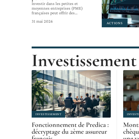
Investir dans les petites et
moyennes entreprises (PME)
françaises peut offrir des
…
31 mai 2026
ACTIONS
Investissement
INVESTISSEMENT
INVEST
Fonctionnement de Predica :
Mont
décryptage du 2ème assureur
chèqu
français
une vo