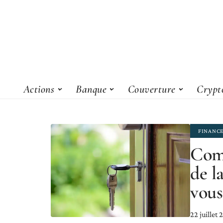
Actions
Banque
Couverture
Crypt
FINANC
Comp
de l
vous
22 juillet