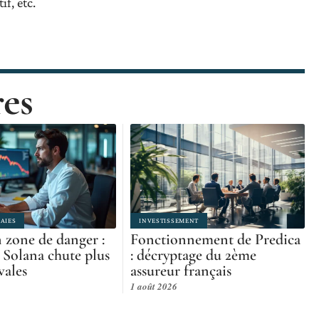
if, etc.
res
AIES
INVESTISSEMENT
 zone de danger :
Fonctionnement de Predica
Solana chute plus
: décryptage du 2ème
vales
assureur français
1 août 2026