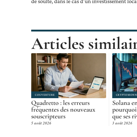
de soulte, dans le cas d’un investissement locat
Articles similai
COUVERTURE
CRYPTOMONN
Quadretto : les erreurs
Solana en
fréquentes des nouveaux
pourquoi 
souscripteurs
que ses ri
5 août 2026
3 août 2026