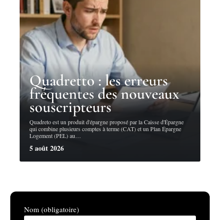
Quadretto : les erreurs
fréquentes des nouveaux
souscripteurs
Quadreto est un produit d'épargne proposé par la Caisse d'Épargne
qui combine plusieurs comptes à terme (CAT) et un Plan Épargne
Logement (PEL) au
…
5 août 2026
Nom (obligatoire)