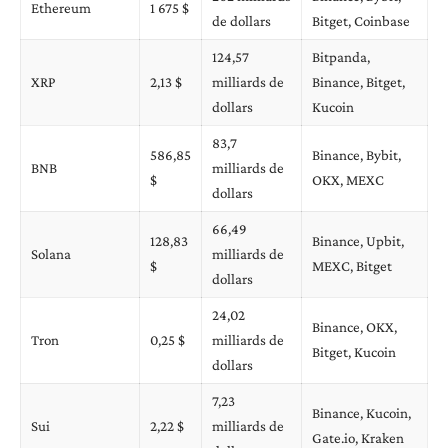
Ethereum
1 675 $
de dollars
Bitget, Coinbase
124,57
Bitpanda,
XRP
2,13 $
milliards de
Binance, Bitget,
dollars
Kucoin
83,7
586,85
Binance, Bybit,
BNB
milliards de
$
OKX, MEXC
dollars
66,49
128,83
Binance, Upbit,
Solana
milliards de
$
MEXC, Bitget
dollars
24,02
Binance, OKX,
Tron
0,25 $
milliards de
Bitget, Kucoin
dollars
7,23
Binance, Kucoin,
Sui
2,22 $
milliards de
Gate.io, Kraken